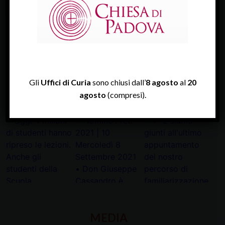
Diocesi Di Padova
TWITTER
Tweets by diocesipadova
Gli
Uffici di Curia
sono chiusi dall’
8 agosto
al
20
agosto
(compresi).
INSTAGRAM
MEDIA