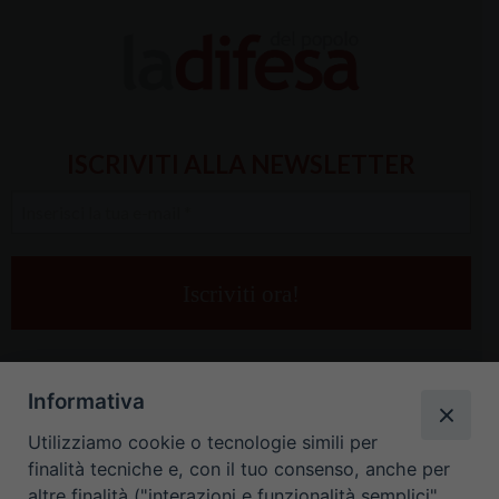
ISCRIVITI ALLA NEWSLETTER
Inserisci
la
tua
e-
mail
*
Informativa
Utilizziamo cookie o tecnologie simili per
finalità tecniche e, con il tuo consenso, anche per
altre finalità ("interazioni e funzionalità semplici",