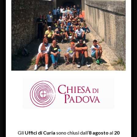
FACEBOOK
Diocesi Di Padova
TWITTER
Tweets by diocesipadova
INSTAGRAM
Gli
Uffici di Curia
sono chiusi dall’
8 agosto
al
20