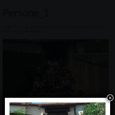
Persone_1
770 × 578
31 OTTOBRE. LA GIORNATA DEL DIALOGO CRISTIANO-ISLAMICO:
CREATO, TERRENO DI DIALOGO
×