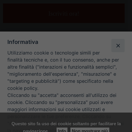
tua
e-
mail
*
Informativa
Utilizziamo cookie o tecnologie simili per
finalità tecniche e, con il tuo consenso, anche per
altre finalità ("interazioni e funzionalità semplici",
"miglioramento dell'esperienza", "misurazione" e
"targeting e pubblicità") come specificato nella
HOME
CONTATTI
cookie policy.
Cliccando su "accetta" acconsenti all'utilizzo dei
ORARIO UFFICI DI CURIA: DAL LUNEDÌ AL VENERDÌ DALLE 9
cookie. Cliccando su "personalizza" puoi avere
maggiori informazioni sui cookie utilizzati e
ALLE 12.30
personalizzare le tue preferenze. Cliccando su
"rifiuta" o chiudendo questa informativa proseguirai
Questo sito fa uso dei cookie soltanto per facilitare la
Copyright ©
Diocesi Padova
. All Rights Reserved.
Note Legali
|
la navigazione installando i soli cookie tecnici.
navigazione
Info
Non mostrare più
Privacy
|
Cookie policy