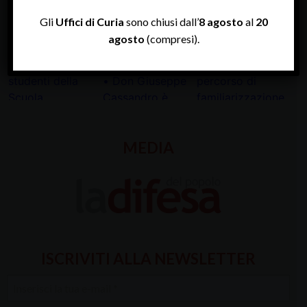
Gli
Uffici di Curia
sono chiusi dall’
8 agosto
al
20
agosto
(compresi).
MEDIA
ISCRIVITI ALLA NEWSLETTER
Inserisci
la