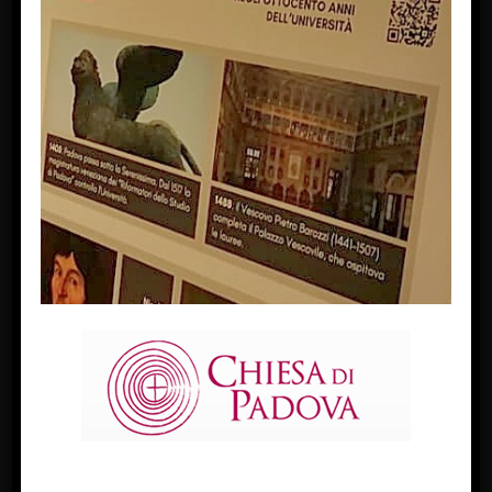
FACEBOOK
Diocesi Di Padova
TWITTER
Tweets by diocesipadova
INSTAGRAM