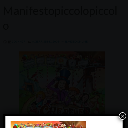
Manifestopiccolopiccol
o
300 × 427
ACIERRISSIMO 2009 ->> IL VIDEO ONLINE
×