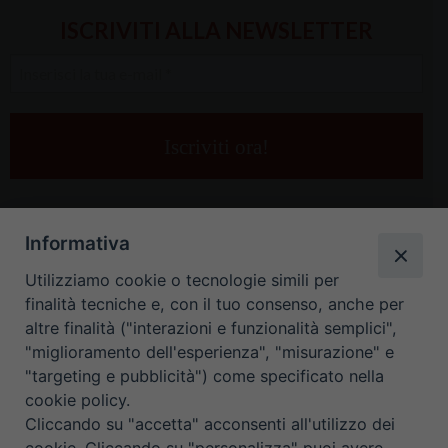
ISCRIVITI ALLA NEWSLETTER
Inserisci
la
tua
e-
mail
*
Informativa
Utilizziamo cookie o tecnologie simili per
finalità tecniche e, con il tuo consenso, anche per
altre finalità ("interazioni e funzionalità semplici",
"miglioramento dell'esperienza", "misurazione" e
"targeting e pubblicità") come specificato nella
HOME
CONTATTI
cookie policy.
Cliccando su "accetta" acconsenti all'utilizzo dei
ORARIO UFFICI DI CURIA: DAL LUNEDÌ AL VENERDÌ DALLE 9