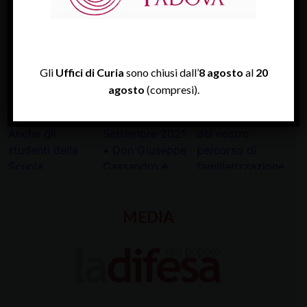
Tweets by diocesipadova
INSTAGRAM
Gli
Uffici di Curia
sono chiusi dall’
8 agosto
al
20
agosto
(compresi).
MEDIA