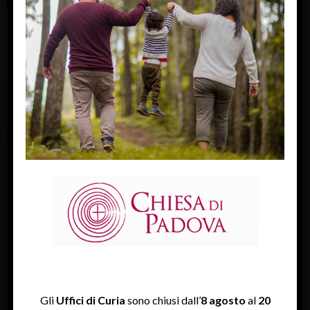
FACEBOOK
Diocesi Di Padova
TWITTER
Tweets by diocesipadova
INSTAGRAM
Gli
Uffici di Curia
sono chiusi dall’
8 agosto
al
20