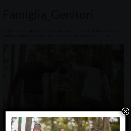
Famiglia_Genitori
770 × 578
AMORIS LAETITIA. INDEBOLIRE LA FAMIGLIA NON GIOVA. PARLA
ADRIANO BORDIGNON, FORUM DELLE ASSOCIAZIONI FAMILIARI DEL VENETO
×