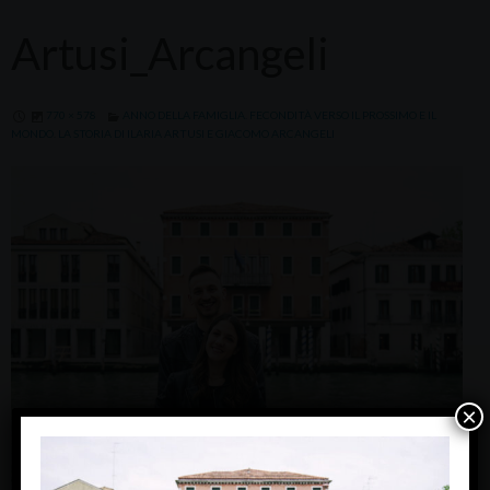
Artusi_Arcangeli
770 × 578
ANNO DELLA FAMIGLIA. FECONDITÀ VERSO IL PROSSIMO E IL
MONDO. LA STORIA DI ILARIA ARTUSI E GIACOMO ARCANGELI
×