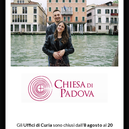
FACEBOOK
Diocesi Di Padova
TWITTER
Tweets by diocesipadova
INSTAGRAM
Gli
Uffici di Curia
sono chiusi dall’
8 agosto
al
20