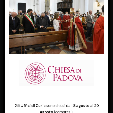
« Previous Image
Next Image »
FACEBOOK
Diocesi Di Padova
TWITTER
Tweets by diocesipadova
INSTAGRAM
Gli
Uffici di Curia
sono chiusi dall’
8 agosto
al
20
agosto
(compresi).