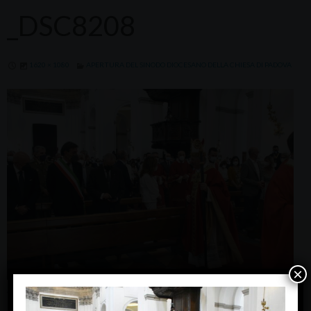
_DSC8208
1620 × 1080
APERTURA DEL SINODO DIOCESANO DELLA CHIESA DI PADOVA
×
Apertura Sinodo diocesano (c) Giorgio Boato