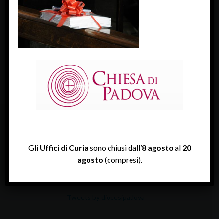
padova, 19 novembre 2011, duomo: assemblea diocesana.
(c) giorgio boato
« Previous Image
Next Image »
FACEBOOK
Diocesi Di Padova
Gli
Uffici di Curia
sono chiusi dall’
8 agosto
al
20
agosto
(compresi).
TWITTER
Tweets by diocesipadova