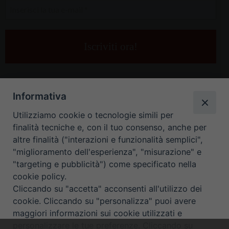
Inserisci
la
tua
e-
mail
*
Informativa
Utilizziamo cookie o tecnologie simili per
finalità tecniche e, con il tuo consenso, anche per
altre finalità ("interazioni e funzionalità semplici",
"miglioramento dell'esperienza", "misurazione" e
"targeting e pubblicità") come specificato nella
HOME
CONTATTI
cookie policy.
Cliccando su "accetta" acconsenti all'utilizzo dei
ORARIO UFFICI DI CURIA: DAL LUNEDÌ AL VENERDÌ DALLE 9
cookie. Cliccando su "personalizza" puoi avere
maggiori informazioni sui cookie utilizzati e
ALLE 12.30
personalizzare le tue preferenze. Cliccando su