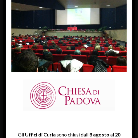
Next Image »
FACEBOOK
Diocesi Di Padova
TWITTER
Tweets by diocesipadova
INSTAGRAM
Gli
Uffici di Curia
sono chiusi dall’
8 agosto
al
20