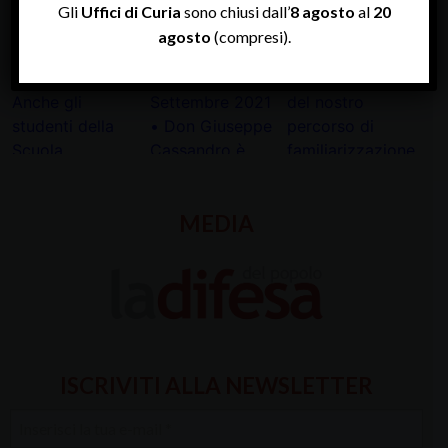
Gli
Uffici di Curia
sono chiusi dall’
8 agosto
al
20
agosto
(compresi).
MEDIA
ISCRIVITI ALLA NEWSLETTER
Inserisci
la