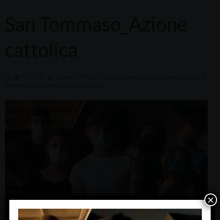
San Tommaso_Azione
cattolica
770 × 578
AZIONE CATTOLICA. A SAN TOMMASO DI ALBIGNASEGO CINQUE
GIOVANI SONO COINVOLTI IN ANNO ZERO
×