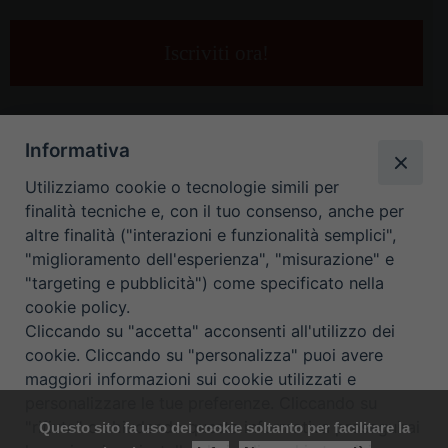
tua
e-
mail
*
Informativa
Utilizziamo cookie o tecnologie simili per
finalità tecniche e, con il tuo consenso, anche per
altre finalità ("interazioni e funzionalità semplici",
"miglioramento dell'esperienza", "misurazione" e
"targeting e pubblicità") come specificato nella
HOME
CONTATTI
cookie policy.
Cliccando su "accetta" acconsenti all'utilizzo dei
ORARIO UFFICI DI CURIA: DAL LUNEDÌ AL VENERDÌ DALLE 9
cookie. Cliccando su "personalizza" puoi avere
maggiori informazioni sui cookie utilizzati e
ALLE 12.30
personalizzare le tue preferenze. Cliccando su
"rifiuta" o chiudendo questa informativa proseguirai
Questo sito fa uso dei cookie soltanto per facilitare la
Copyright ©
Diocesi Padova
. All Rights Reserved.
Note Legali
|