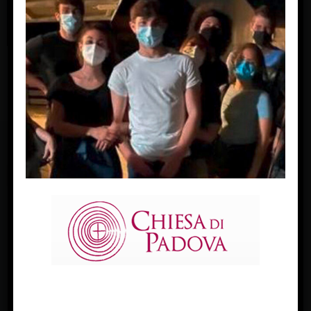
FACEBOOK
Diocesi Di Padova
TWITTER
Tweets by diocesipadova
INSTAGRAM