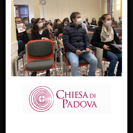
FACEBOOK
Diocesi Di Padova
TWITTER
Tweets by diocesipadova
INSTAGRAM