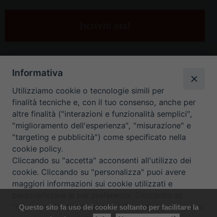
tua
e-
mail
*
Informativa
Utilizziamo cookie o tecnologie simili per
finalità tecniche e, con il tuo consenso, anche per
altre finalità ("interazioni e funzionalità semplici",
"miglioramento dell'esperienza", "misurazione" e
"targeting e pubblicità") come specificato nella
HOME
CONTATTI
cookie policy.
Cliccando su "accetta" acconsenti all'utilizzo dei
ORARIO UFFICI DI CURIA: DAL LUNEDÌ AL VENERDÌ DALLE 9
cookie. Cliccando su "personalizza" puoi avere
maggiori informazioni sui cookie utilizzati e
ALLE 12.30
personalizzare le tue preferenze. Cliccando su
"rifiuta" o chiudendo questa informativa proseguirai
Questo sito fa uso dei cookie soltanto per facilitare la
Copyright ©
Diocesi Padova
. All Rights Reserved.
Note Legali
|