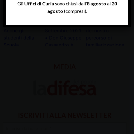
Gli
Uffici di Curia
sono chiusi dall’
8 agosto
al
20
agosto
(compresi).
MEDIA
ISCRIVITI ALLA NEWSLETTER
Inserisci
la