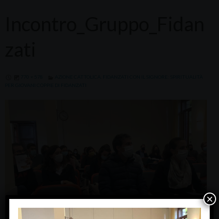
Incontro_Gruppo_Fidan
zati
770 × 578
AZIONE CATTOLICA. FIDANZATI CON IL SIGNORE: SPIRITUALITÀ
PER GIOVANI COPPIE DI FIDANZATI
×