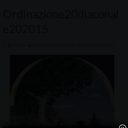
Ordinazione20diaconal
e202015
366 × 500
BATTESIMO DEL SIGNORE 2015 – ORDINAZIONE DIACONALE