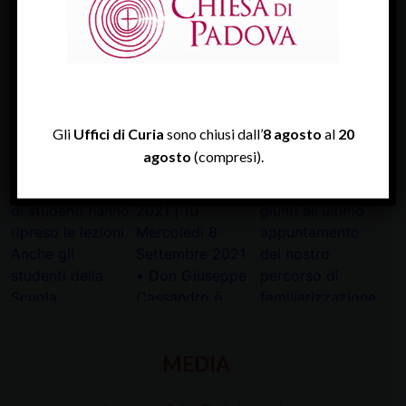
TWITTER
Tweets by diocesipadova
Gli
Uffici di Curia
sono chiusi dall’
8 agosto
al
20
INSTAGRAM
agosto
(compresi).
MEDIA