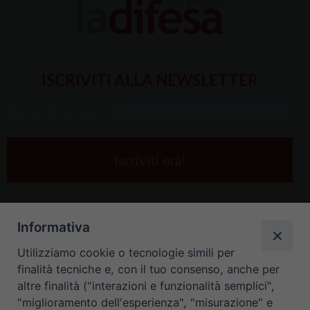
ISCRIVITI ALLA NEWSLETTER
Inserisci
la
tua
e-
mail
*
Informativa
Utilizziamo cookie o tecnologie simili per
finalità tecniche e, con il tuo consenso, anche per
altre finalità ("interazioni e funzionalità semplici",
"miglioramento dell'esperienza", "misurazione" e