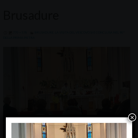
Brusadure
770 × 578
BRUSADURE. LA VISITA DEL VESCOVO SI È CONCLUSA NEL 90°
DELLA PRIMA PIETRA
×