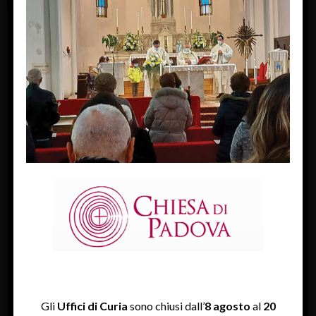
FACEBOOK
Diocesi Di Padova
TWITTER
Tweets by diocesipadova
INSTAGRAM
Gli
Uffici di Curia
sono chiusi dall’
8 agosto
al
20