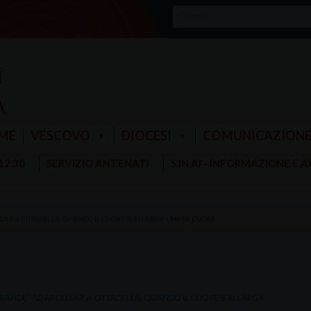
ME
VESCOVO
DIOCESI
COMUNICAZION
 12.30
SERVIZIO ANTENATI
S.IN.AI - INFORMAZIONE E 
LA E A CITTADELLA. QUANDO IL CUORE SI ALLARGA
»
MANI_CUORE
 GRANDE” AD ARCELLA E A CITTADELLA. QUANDO IL CUORE SI ALLARGA