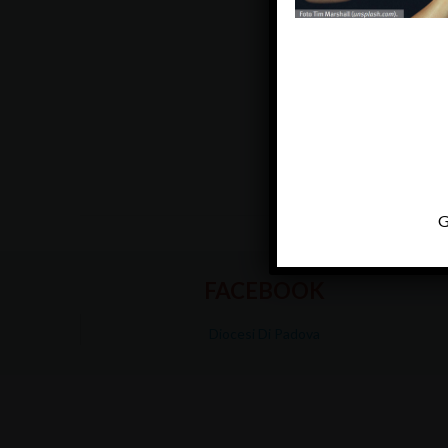
G
FACEBOOK
Diocesi Di Padova