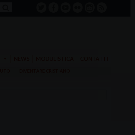
twitter
facebook-
youtube
Flickr
instagram
RSS
alt
E
NEWS
MODULISTICA
CONTATTI
AIUTO
DIVENTARE CRISTIANO