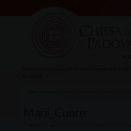
Skip
to
content
HO
Orario Uffici di Curia: dal lunedì al venerdì dalle 9 alle
SPOSARSI
HOME
»
CARITAS. ESPERIENZE DI UN “NOI SEMPRE PIÙ GRANDE” AD ARCEL
Mani_Cuore
770 × 578
CARITAS. ESPERIENZE DI UN “NOI SEMPRE PIÙ