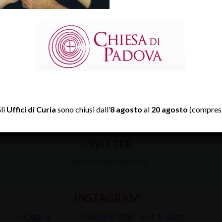
li
Uffici di Curia
sono chiusi dall’
8 agosto
al
20 agosto
(compresi
TWITTER
Tweets by diocesipadova
INSTAGRAM