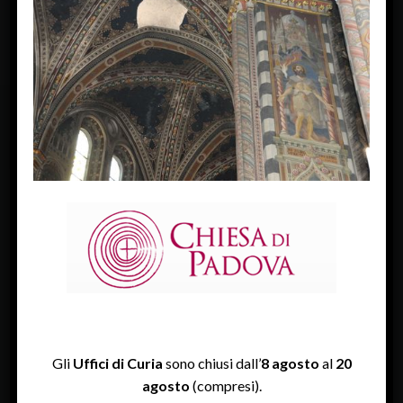
FACEBOOK
Diocesi Di Padova
TWITTER
Tweets by diocesipadova
INSTAGRAM
Gli
Uffici di Curia
sono chiusi dall’
8 agosto
al
20
agosto
(compresi).