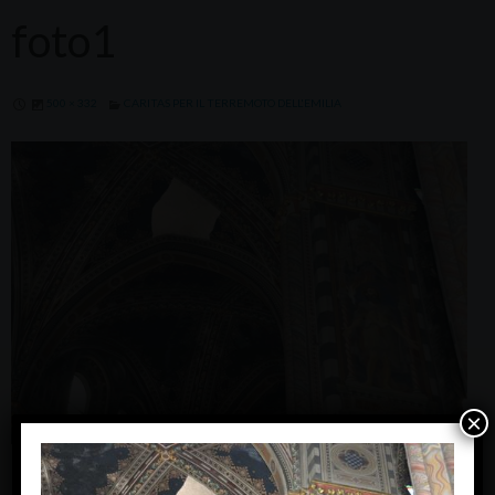
foto1
500 × 332
CARITAS PER IL TERREMOTO DELL'EMILIA
×
Next Image »