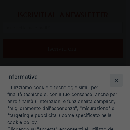
ISCRIVITI ALLA NEWSLETTER
Inserisci
la
tua
e-
mail
*
Informativa
Utilizziamo cookie o tecnologie simili per
finalità tecniche e, con il tuo consenso, anche per
altre finalità ("interazioni e funzionalità semplici",
"miglioramento dell'esperienza", "misurazione" e
"targeting e pubblicità") come specificato nella
HOME
CONTATTI
cookie policy.
Cliccando su "accetta" acconsenti all'utilizzo dei