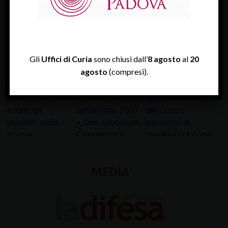
Tweets by diocesipadova
INSTAGRAM
Gli
Uffici di Curia
sono chiusi dall’
8 agosto
al
20
agosto
(compresi).
MEDIA