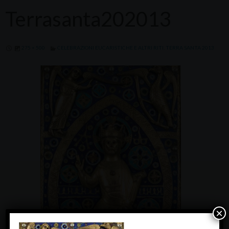
Terrasanta202013
275 × 500
CELEBRAZIONI EUCARISTICHE E ALTRI RITI. TERRA SANTA 2013
×