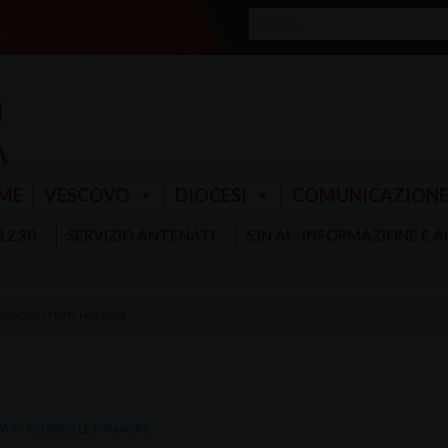
ME
VESCOVO
DIOCESI
COMUNICAZION
 12.30
SERVIZIO ANTENATI
S.IN.AI - INFORMAZIONE E 
IMMAGINI
»
PRETI_NOVELLI2
VA >> GUARDA LE IMMAGINI