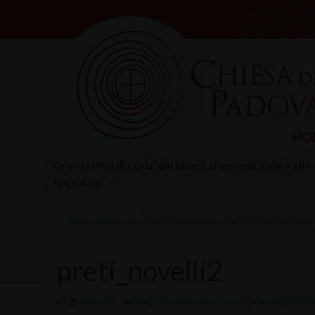
Skip
to
content
HO
Orario Uffici di Curia: dal lunedì al venerdì dalle 9 alle
SPOSARSI
HOME
»
CINQUE NUOVI PRETI PER LA DIOCESI DI PADOVA >> GUARDA LE 
preti_novelli2
450 × 623
CINQUE NUOVI PRETI PER LA DIOCESI DI PADO