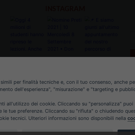
INSTAGRAM
In
la
tu
e-
ma
*
imili per finalità tecniche e, con il tuo consenso, anche per 
amento dell'esperienza", "misurazione" e "targeting e pubbli
i all'utilizzo dei cookie. Cliccando su "personalizza" puoi
re le tue preferenze. Cliccando su "rifiuta" o chiudendo que
okie tecnici. Ulteriori informazioni sono disponibili nella
coo
TI
ORARIO UFFICI DI CURIA: DAL LUNEDÌ AL VENERDÌ DALL