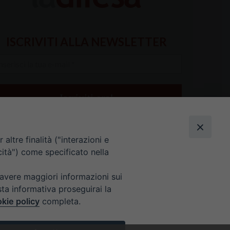
ISCRIVITI ALLA NEWSLETTER
serisci
a
il
altre finalità ("interazioni e
cità") come specificato nella
 avere maggiori informazioni sui
sta informativa proseguirai la
kie policy
completa.
E 9 ALLE 12.30