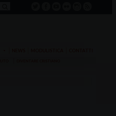
twitter
facebook-
youtube
Flickr
instagram
RSS
alt
E
NEWS
MODULISTICA
CONTATTI
AIUTO
DIVENTARE CRISTIANO