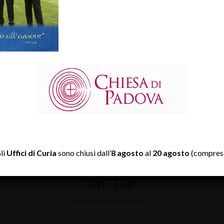
li
Uffici di Curia
sono chiusi dall’
8 agosto
al
20 agosto
(compresi
TWITTER
Tweets by diocesipadova