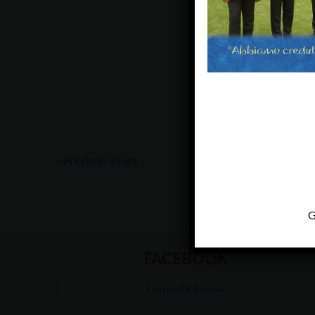
« Previous Image
G
FACEBOOK
Diocesi Di Padova