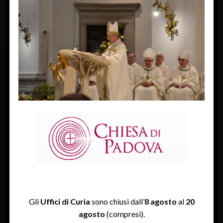
FACEBOOK
Diocesi Di Padova
TWITTER
Tweets by diocesipadova
INSTAGRAM
Gli
Uffici di Curia
sono chiusi dall’
8 agosto
al
20
agosto
(compresi).