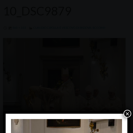
10_DSC9879
500 × 333
CLAUDIO CIPOLLA È VESCOVO DI PADOVA: ECCOMI!
×
« Previous Image
Next Image »