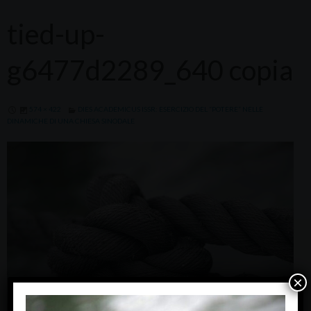
tied-up-
g6477d2289_640 copia
574 × 422
DIES ACADEMICUS ISSR: ESERCIZIO DEL “POTERE” NELLE
DINAMICHE DI UNA CHIESA SINODALE
×