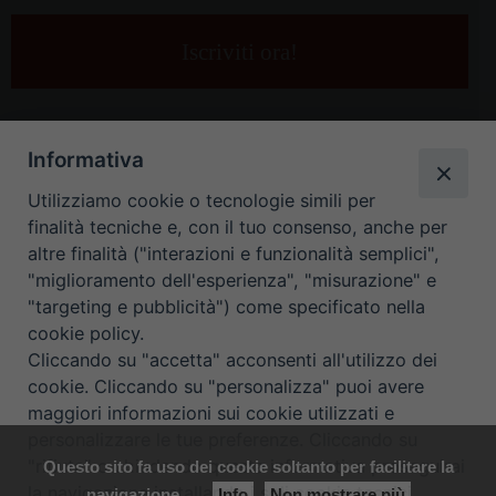
tua
e-
mail
*
Informativa
Utilizziamo cookie o tecnologie simili per
finalità tecniche e, con il tuo consenso, anche per
altre finalità ("interazioni e funzionalità semplici",
"miglioramento dell'esperienza", "misurazione" e
"targeting e pubblicità") come specificato nella
HOME
CONTATTI
cookie policy.
Cliccando su "accetta" acconsenti all'utilizzo dei
ORARIO UFFICI DI CURIA: DAL LUNEDÌ AL VENERDÌ DALLE 9
cookie. Cliccando su "personalizza" puoi avere
maggiori informazioni sui cookie utilizzati e
ALLE 12.30
personalizzare le tue preferenze. Cliccando su
"rifiuta" o chiudendo questa informativa proseguirai
Questo sito fa uso dei cookie soltanto per facilitare la
Copyright ©
Diocesi Padova
. All Rights Reserved.
Note Legali
|
la navigazione installando i soli cookie tecnici.
navigazione
Info
Non mostrare più