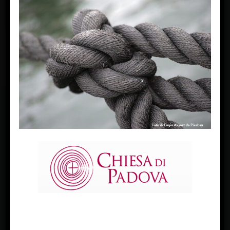
FACEBOOK
Diocesi Di Padova
TWITTER
Tweets by diocesipadova
INSTAGRAM