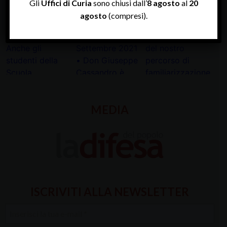
Gli
Uffici di Curia
sono chiusi dall’
8 agosto
al
20
agosto
(compresi).
MEDIA
ISCRIVITI ALLA NEWSLETTER
Inserisci
la