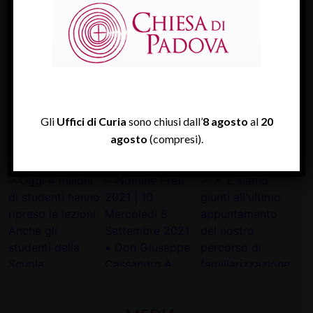
Diocesi Di Padova
TWITTER
Tweets by diocesipadova
Gli
Uffici di Curia
sono chiusi dall’
8 agosto
al
20
agosto
(compresi).
INSTAGRAM