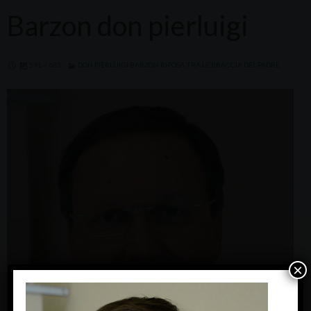
Barzon don pierluigi
591 × 633
DON PIERLUIGI BARZON RIPOSA TRA LE BRACCIA DEL PADRE
×