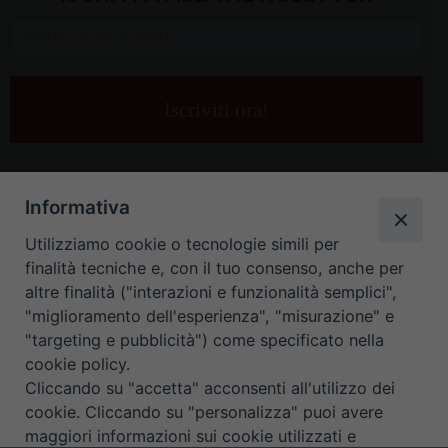
Inserisci
la
tua
e-
mail
*
Informativa
Utilizziamo cookie o tecnologie simili per
finalità tecniche e, con il tuo consenso, anche per
altre finalità ("interazioni e funzionalità semplici",
"miglioramento dell'esperienza", "misurazione" e
"targeting e pubblicità") come specificato nella
HOME
CONTATTI
cookie policy.
Cliccando su "accetta" acconsenti all'utilizzo dei
ORARIO UFFICI DI CURIA: DAL LUNEDÌ AL VENERDÌ DALLE 9
cookie. Cliccando su "personalizza" puoi avere
maggiori informazioni sui cookie utilizzati e
ALLE 12.30