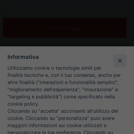
Inserisci
la
tua
e-
mail
*
Informativa
Utilizziamo cookie o tecnologie simili per
finalità tecniche e, con il tuo consenso, anche per
altre finalità ("interazioni e funzionalità semplici",
"miglioramento dell'esperienza", "misurazione" e
"targeting e pubblicità") come specificato nella
HOME
CONTATTI
cookie policy.
Cliccando su "accetta" acconsenti all'utilizzo dei
ORARIO UFFICI DI CURIA: DAL LUNEDÌ AL VENERDÌ DALLE 9
cookie. Cliccando su "personalizza" puoi avere
maggiori informazioni sui cookie utilizzati e
ALLE 12.30
personalizzare le tue preferenze. Cliccando su