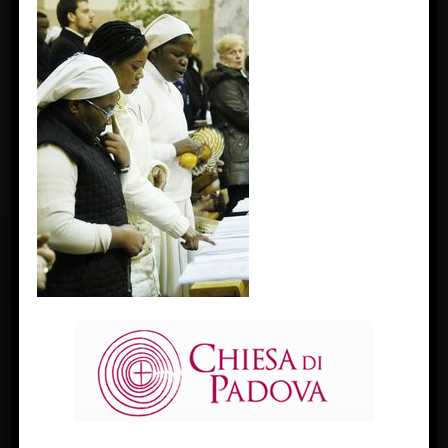
padova, 6 gennaio 2011: chiesa di san carlo, festa delle genti
con il vescovo antonio mattiazzo. (c) giorgio boato
Next Image »
FACEBOOK
Diocesi Di Padova
TWITTER
Tweets by diocesipadova