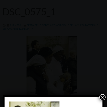
DSC_0575_1
212 × 320
FESTA DELLE GENTI A CONCLUSIONE DELLA VISITA PASTORALE
ALLE COMUNITÀ ETNICHE
×