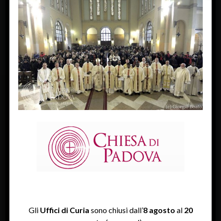
« Previous Image
FACEBOOK
Diocesi Di Padova
TWITTER
Tweets by diocesipadova
INSTAGRAM
Gli
Uffici di Curia
sono chiusi dall’
8 agosto
al
20