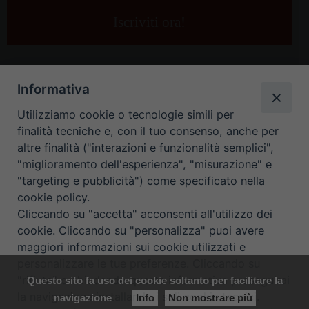
tua
e-
mail
*
Informativa
Utilizziamo cookie o tecnologie simili per
finalità tecniche e, con il tuo consenso, anche per
altre finalità ("interazioni e funzionalità semplici",
"miglioramento dell'esperienza", "misurazione" e
"targeting e pubblicità") come specificato nella
HOME
CONTATTI
cookie policy.
Cliccando su "accetta" acconsenti all'utilizzo dei
ORARIO UFFICI DI CURIA: DAL LUNEDÌ AL VENERDÌ DALLE 9
cookie. Cliccando su "personalizza" puoi avere
maggiori informazioni sui cookie utilizzati e
ALLE 12.30
personalizzare le tue preferenze. Cliccando su
"rifiuta" o chiudendo questa informativa proseguirai
Questo sito fa uso dei cookie soltanto per facilitare la
Copyright ©
Diocesi Padova
. All Rights Reserved.
Note Legali
|
la navigazione installando i soli cookie tecnici.
navigazione
Info
Non mostrare più
Privacy
|
Cookie policy