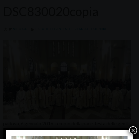
DSC830020copia
800 × 498
FESTA DELLE GENTI NELL'EPIFANIA DEL SIGNORE
padova, 6 gennaio 2016. tempio della pace. festa delle genti,
×
messa presieduta dal vescovo don claudio cipolla. (c) giorgio
boato