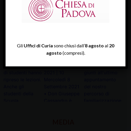
Diocesi Di Padova
TWITTER
Tweets by diocesipadova
Gli
Uffici di Curia
sono chiusi dall’
8 agosto
al
20
agosto
(compresi).
INSTAGRAM
MEDIA