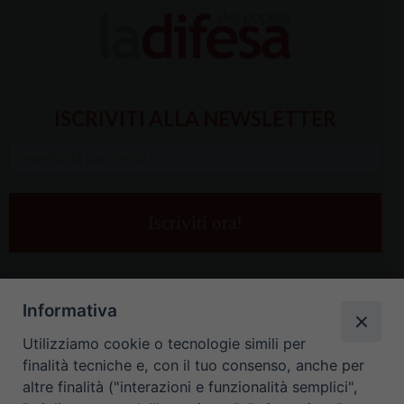
ISCRIVITI ALLA NEWSLETTER
Inserisci
la
tua
e-
mail
*
Informativa
Utilizziamo cookie o tecnologie simili per
finalità tecniche e, con il tuo consenso, anche per
altre finalità ("interazioni e funzionalità semplici",