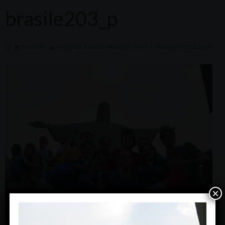
brasile203_p
500 × 375
GMG 2013 A RIO GIOVANI ENTUSIASTI E GRANDE ACCOGLIENZA
×