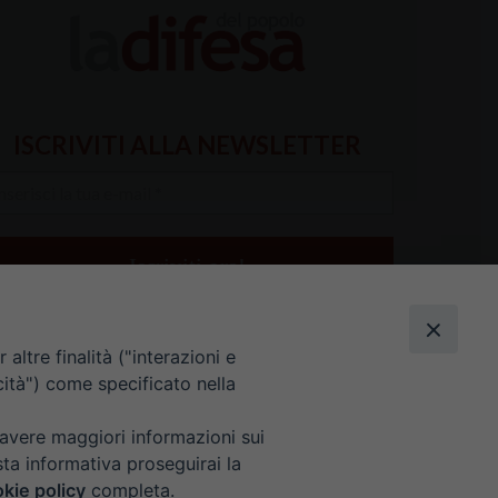
ISCRIVITI ALLA NEWSLETTER
serisci
a
il
altre finalità ("interazioni e
cità") come specificato nella
 avere maggiori informazioni sui
sta informativa proseguirai la
kie policy
completa.