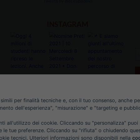
Tweets by diocesipadova
INSTAGRAM
In
la
tu
e-
ma
*
imili per finalità tecniche e, con il tuo consenso, anche per 
amento dell'esperienza", "misurazione" e "targeting e pubbli
i all'utilizzo dei cookie. Cliccando su "personalizza" puoi
re le tue preferenze. Cliccando su "rifiuta" o chiudendo que
okie tecnici. Ulteriori informazioni sono disponibili nella
coo