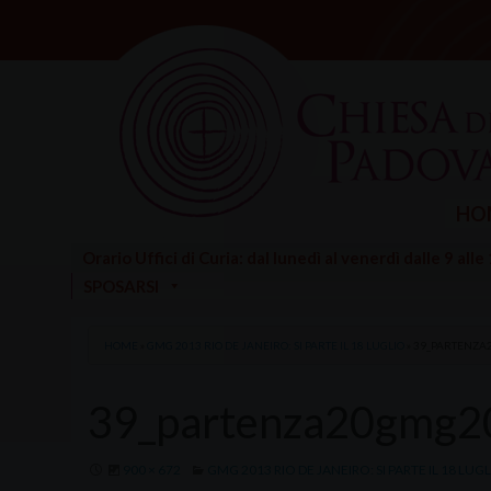
Skip
to
content
HO
Orario Uffici di Curia: dal lunedì al venerdì dalle 9 alle
SPOSARSI
HOME
»
GMG 2013 RIO DE JANEIRO: SI PARTE IL 18 LUGLIO
»
39_PARTENZA
39_partenza20gmg2
900 × 672
GMG 2013 RIO DE JANEIRO: SI PARTE IL 18 LUG