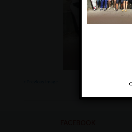
« Previous Image
G
FACEBOOK