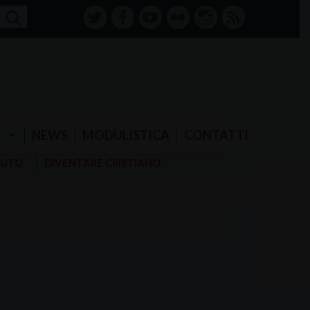
twitter
facebook-
youtube
Flickr
instagram
RSS
alt
E
NEWS
MODULISTICA
CONTATTI
AIUTO
DIVENTARE CRISTIANO