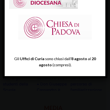
Diocesi Di Padova
TWITTER
Tweets by diocesipadova
INSTAGRAM
Gli
Uffici di Curia
sono chiusi dall’
8 agosto
al
20
agosto
(compresi).
MEDIA