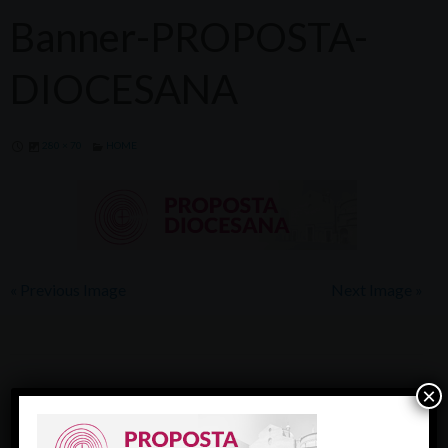
Banner-PROPOSTA-
DIOCESANA
280 × 70
HOME
« Previous Image
Next Image »
×
FACEBOOK