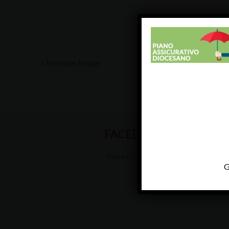
« Previous Image
FACEBOOK
Diocesi Di Padova
G