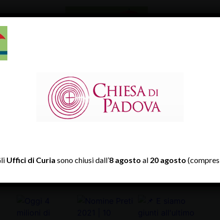
TWITTER
Tweets by diocesipadova
li
Uffici di Curia
sono chiusi dall’
8 agosto
al
20 agosto
(compresi
INSTAGRAM