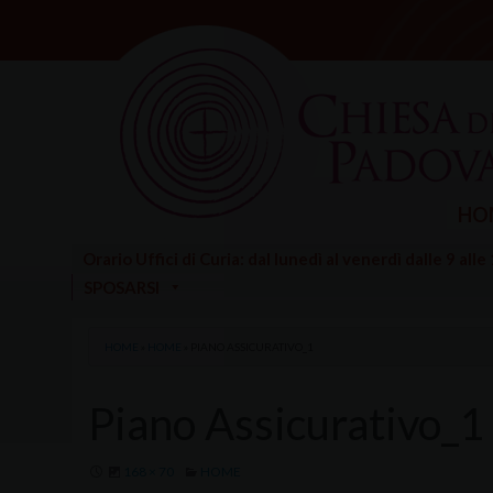
Skip
to
content
HO
Orario Uffici di Curia: dal lunedì al venerdì dalle 9 alle
SPOSARSI
HOME
»
HOME
»
PIANO ASSICURATIVO_1
Piano Assicurativo_1
168 × 70
HOME