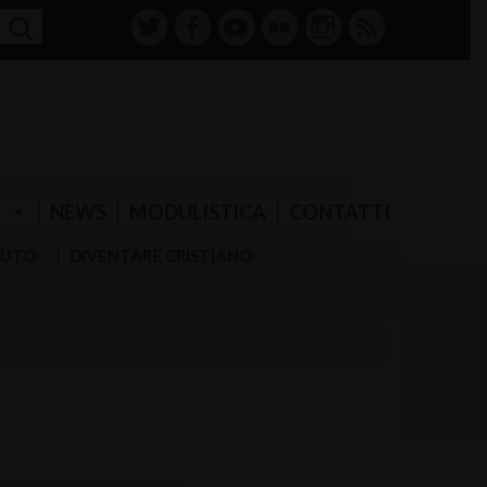
twitter
facebook-
youtube
Flickr
instagram
RSS
alt
E
NEWS
MODULISTICA
CONTATTI
AIUTO
DIVENTARE CRISTIANO