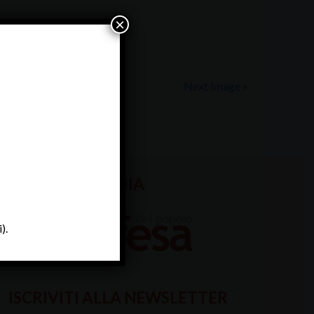
×
Next Image »
MEDIA
).
ISCRIVITI ALLA NEWSLETTER