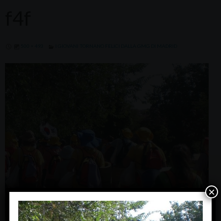
f4f
500 × 493
I GIOVANI TORNANO FELICI DALLA GMG DI MADRID
×