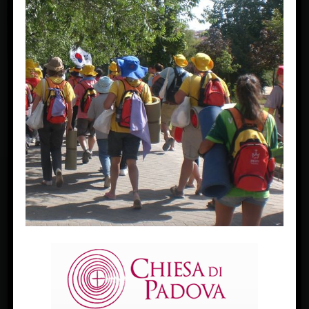
Next Image »
FACEBOOK
Diocesi Di Padova
TWITTER
Tweets by diocesipadova