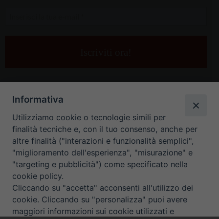
Inserisci
la
tua
e-
mail
*
Informativa
Utilizziamo cookie o tecnologie simili per
finalità tecniche e, con il tuo consenso, anche per
altre finalità ("interazioni e funzionalità semplici",
"miglioramento dell'esperienza", "misurazione" e
"targeting e pubblicità") come specificato nella
HOME
CONTATTI
cookie policy.
Cliccando su "accetta" acconsenti all'utilizzo dei
ORARIO UFFICI DI CURIA: DAL LUNEDÌ AL VENERDÌ DALLE 9
cookie. Cliccando su "personalizza" puoi avere
maggiori informazioni sui cookie utilizzati e
ALLE 12.30