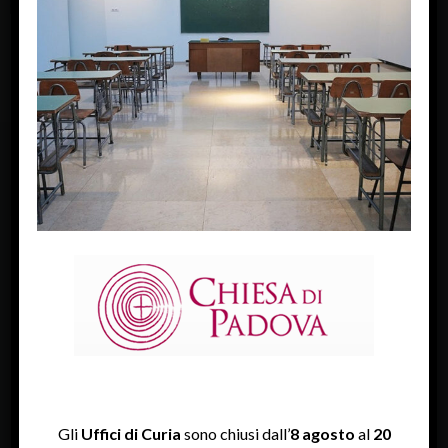
FACEBOOK
Diocesi Di Padova
TWITTER
Tweets by diocesipadova
INSTAGRAM
Gli
Uffici di Curia
sono chiusi dall’
8 agosto
al
20