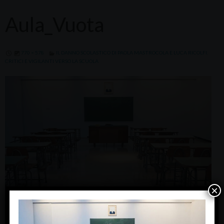
Aula_Vuota
770 × 578
IL DANNO SCOLASTICO DI PAOLA MASTROCOLA E LUCA RICOLFI.
CRITICI E VIGILANTI VERSO LA SCUOLA
×