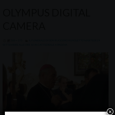
OLYMPUS DIGITAL
CAMERA
500 × 375
IL FUNERALE DI DON RUGGERO RUVOLETTO MARTEDÌ 29
SETTEMBRE ALLE ORE 10 IN CATTEDRALE A PADOVA
×