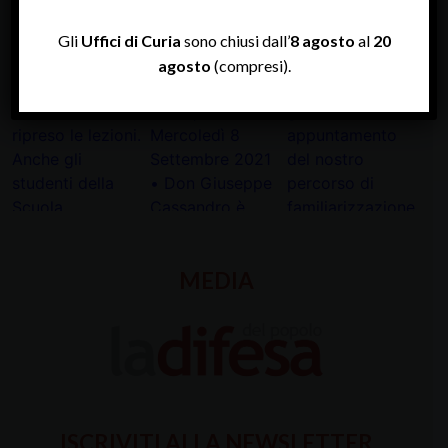
Gli
Uffici di Curia
sono chiusi dall’
8 agosto
al
20
INSTAGRAM
agosto
(compresi).
MEDIA
ISCRIVITI ALLA NEWSLETTER