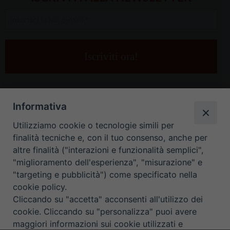
Inserisci
la
tua
e-
mail
*
Informativa
Utilizziamo cookie o tecnologie simili per
finalità tecniche e, con il tuo consenso, anche per
altre finalità ("interazioni e funzionalità semplici",
"miglioramento dell'esperienza", "misurazione" e
"targeting e pubblicità") come specificato nella
HOME
CONTATTI
cookie policy.
Cliccando su "accetta" acconsenti all'utilizzo dei
ORARIO UFFICI DI CURIA: DAL LUNEDÌ AL VENERDÌ DALLE 9
cookie. Cliccando su "personalizza" puoi avere
maggiori informazioni sui cookie utilizzati e
ALLE 12.30