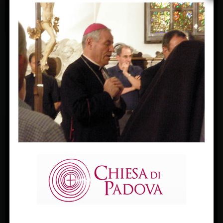
OLYMPUS DIGITAL CAMERA
« Previous Image
Next Image »
FACEBOOK
Diocesi Di Padova
TWITTER
Tweets by diocesipadova