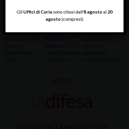
Gli
Uffici di Curia
sono chiusi dall’
8 agosto
al
20
INSTAGRAM
agosto
(compresi).
MEDIA
ISCRIVITI ALLA NEWSLETTER