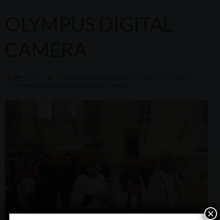
OLYMPUS DIGITAL
CAMERA
500 × 375
IL FUNERALE DI DON RUGGERO RUVOLETTO MARTEDÌ 29
SETTEMBRE ALLE ORE 10 IN CATTEDRALE A PADOVA
×