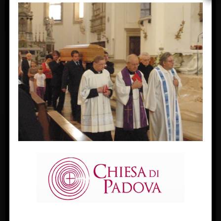
OLYMPUS DIGITAL CAMERA
« Previous Image
Next Image »
FACEBOOK
Diocesi Di Padova
TWITTER
Tweets by diocesipadova