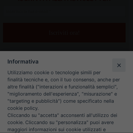
Inserisci
la
tua
e-
mail
*
Informativa
Utilizziamo cookie o tecnologie simili per
finalità tecniche e, con il tuo consenso, anche per
altre finalità ("interazioni e funzionalità semplici",
"miglioramento dell'esperienza", "misurazione" e
"targeting e pubblicità") come specificato nella
HOME
CONTATTI
cookie policy.
Cliccando su "accetta" acconsenti all'utilizzo dei
ORARIO UFFICI DI CURIA: DAL LUNEDÌ AL VENERDÌ DALLE 9
cookie. Cliccando su "personalizza" puoi avere
maggiori informazioni sui cookie utilizzati e
ALLE 12.30