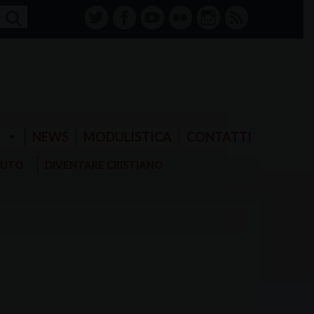
twitter
facebook-
youtube
Flickr
instagram
RSS
alt
E
NEWS
MODULISTICA
CONTATTI
AIUTO
DIVENTARE CRISTIANO