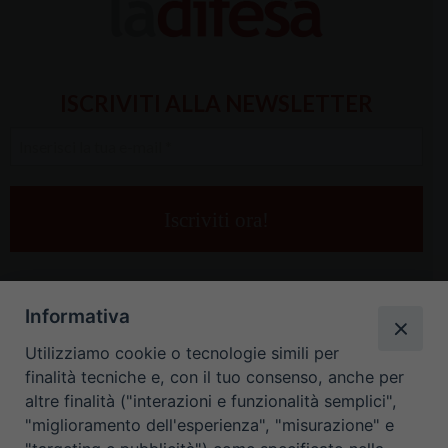
ISCRIVITI ALLA NEWSLETTER
Inserisci
la
tua
e-
mail
*
Informativa
Utilizziamo cookie o tecnologie simili per
finalità tecniche e, con il tuo consenso, anche per
altre finalità ("interazioni e funzionalità semplici",
"miglioramento dell'esperienza", "misurazione" e