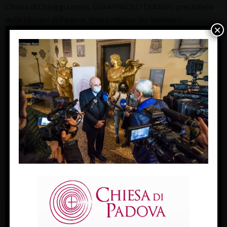
Chiesa di Chioggia mons. GIAMPAOLO DIANIN, presbitero
della Diocesi di Padova, finora rettore del Seminario
×
vescovile e membro della Segreteria del Sinodo diocesano
della Chiesa di Padova.
padova, 3 novembre 2021
L’annuncio è stato dato oggi, mercoledì 3 novembre, alle ore
12, dalla Sala Stampa Vaticana e in contemporanea nelle
Diocesi di Chioggia e di Padova. (c) giorgio boato
« Previous Image
Next Image »
FACEBOOK
Diocesi Di Padova