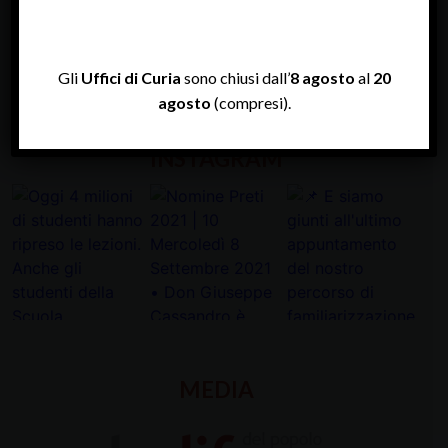
TWITTER
Gli
Uffici di Curia
sono chiusi dall’
8 agosto
al
20
Tweets by diocesipadova
agosto
(compresi).
INSTAGRAM
MEDIA