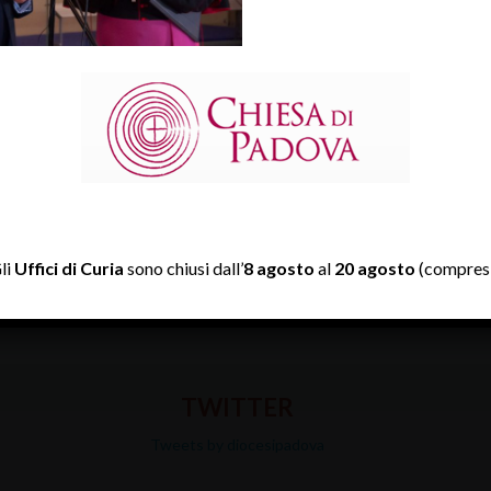
della Chiesa di Chioggia mons. GIAMPAOLO DIANIN, presbitero del
ano della Chiesa di Padova.
lle ore 12, dalla Sala Stampa Vaticana e in contemporanea nelle Dio
li
Uffici di Curia
sono chiusi dall’
8 agosto
al
20 agosto
(compresi
TWITTER
Tweets by diocesipadova