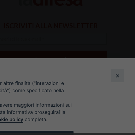
ISCRIVITI ALLA NEWSLETTER
serisci
a
il
altre finalità ("interazioni e
cità") come specificato nella
 avere maggiori informazioni sui
sta informativa proseguirai la
kie policy
completa.
E 9 ALLE 12.30