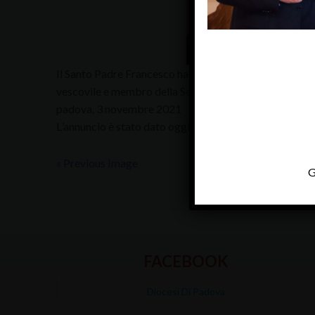
Il Santo Padre Francesco ha nominato nuovo Vescovo 
vescovile e membro della Segreteria del Sinodo dioces
padova, 3 novembre 2021
L’annuncio è stato dato oggi, mercoledì 3 novembre, a
« Previous Image
G
FACEBOOK
Diocesi Di Padova