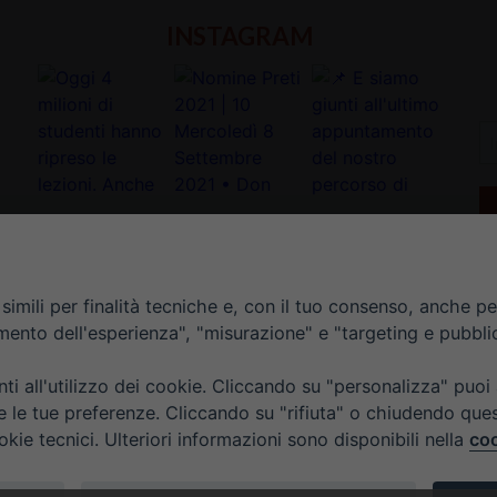
INSTAGRAM
In
la
tu
e-
ma
*
imili per finalità tecniche e, con il tuo consenso, anche per 
amento dell'esperienza", "misurazione" e "targeting e pubbli
i all'utilizzo dei cookie. Cliccando su "personalizza" puoi
re le tue preferenze. Cliccando su "rifiuta" o chiudendo que
okie tecnici. Ulteriori informazioni sono disponibili nella
coo
TI
ORARIO UFFICI DI CURIA: DAL LUNEDÌ AL VENERDÌ DALL