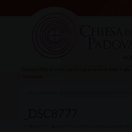
Skip
to
content
HO
Orario Uffici di Curia: dal lunedì al venerdì dalle 9 alle
SPOSARSI
HOME
»
IL PADOVANO MONS. GIAMPAOLO DIANIN VESCOVO ELETTO DELLA C
_DSC8777
800 × 527
IL PADOVANO MONS. GIAMPAOLO DIANIN VESCO