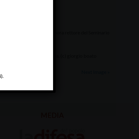
la Diocesi di Padova, finora rettore del Seminario
cesi di Chioggia e di Padova. (c) giorgio boato
Next Image »
).
MEDIA