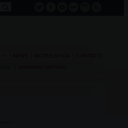
twitter
facebook-
youtube
Flickr
instagram
RSS
alt
E
NEWS
MODULISTICA
CONTATTI
AIUTO
DIVENTARE CRISTIANO
NNUNCIO