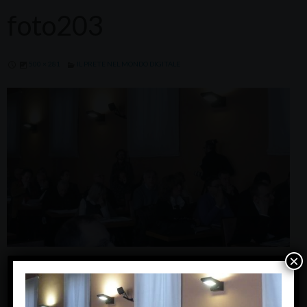
foto203
500 × 281
IL PRETE NEL MONDO DIGITALE
×
Next Image »