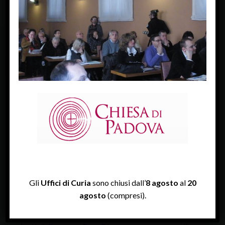
FACEBOOK
Diocesi Di Padova
TWITTER
Tweets by diocesipadova
INSTAGRAM
Gli
Uffici di Curia
sono chiusi dall’
8 agosto
al
20
agosto
(compresi).