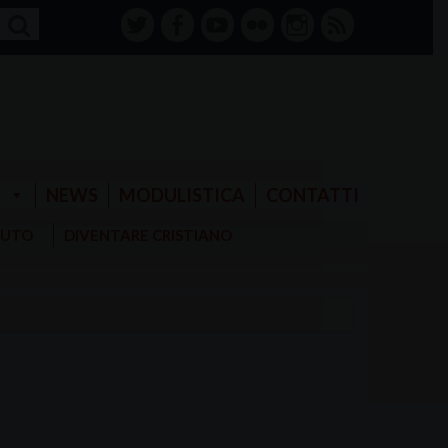
twitter
facebook-
youtube
Flickr
instagram
RSS
alt
E
NEWS
MODULISTICA
CONTATTI
AIUTO
DIVENTARE CRISTIANO