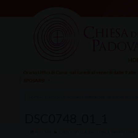
Skip
to
content
HO
Orario Uffici di Curia: dal lunedì al venerdì dalle 9 alle
SPOSARSI
HOME
»
IL VESCOVO CLAUDIO CON LA “PARROCCHIA” DEL DUE PALAZZI E 
DSC0748_01_1
800 × 534
IL VESCOVO CLAUDIO CON LA “PARROCCHIA” D