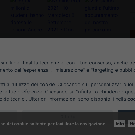
In
la
tu
e-
ma
*
imili per finalità tecniche e, con il tuo consenso, anche per 
amento dell'esperienza", "misurazione" e "targeting e pubbli
i all'utilizzo dei cookie. Cliccando su "personalizza" puoi
re le tue preferenze. Cliccando su "rifiuta" o chiudendo que
okie tecnici. Ulteriori informazioni sono disponibili nella
coo
TI
ORARIO UFFICI DI CURIA: DAL LUNEDÌ AL VENERDÌ DALL
Rifiuta
so dei cookie soltanto per facilitare la navigazione
Info
No
pyright ©
Diocesi Padova
. All Rights Reserved.
Note Legali
|
Privacy
|
Cookie polic