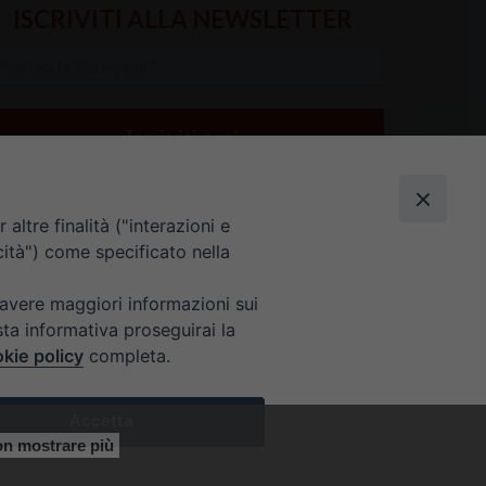
ISCRIVITI ALLA NEWSLETTER
serisci
a
il
altre finalità ("interazioni e
cità") come specificato nella
 avere maggiori informazioni sui
sta informativa proseguirai la
kie policy
completa.
E 9 ALLE 12.30
Accetta
n mostrare più
y
Preferenze Cookie