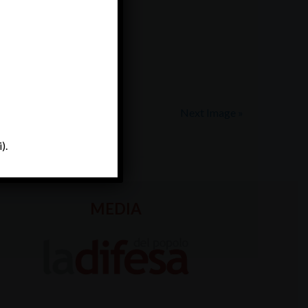
boato
Next Image »
).
MEDIA