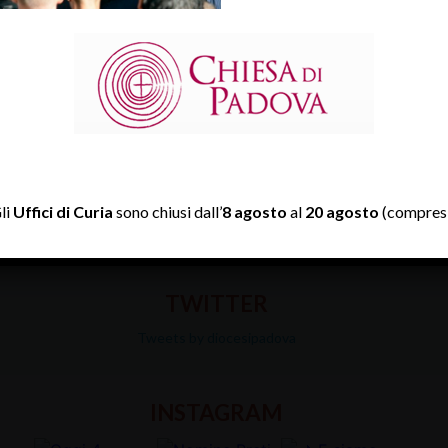
prima cresima in carcere del vescovo claudio cipolla. (c) giorigo 
li
Uffici di Curia
sono chiusi dall’
8 agosto
al
20 agosto
(compresi
TWITTER
Tweets by diocesipadova
INSTAGRAM