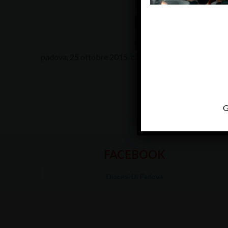
padova, 25 ottobre 2015. carcere due palazzi. messa e 
G
FACEBOOK
Diocesi Di Padova