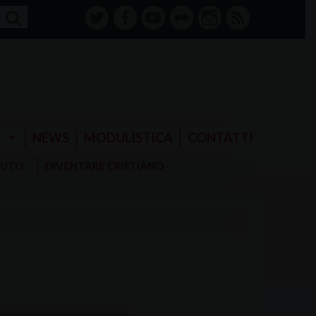
twitter
facebook-
youtube
Flickr
instagram
RSS
alt
E
NEWS
MODULISTICA
CONTATTI
AIUTO
DIVENTARE CRISTIANO