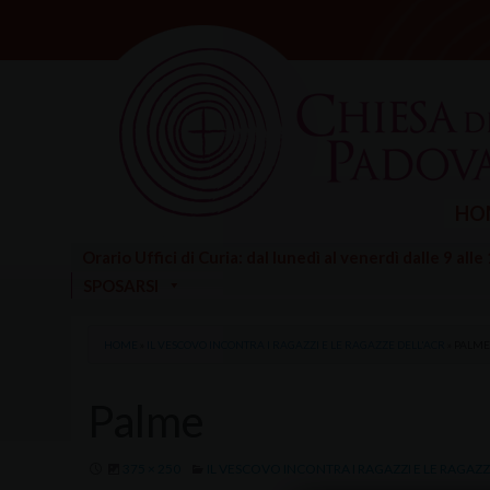
Skip
to
content
HO
Orario Uffici di Curia: dal lunedì al venerdì dalle 9 alle
SPOSARSI
HOME
»
IL VESCOVO INCONTRA I RAGAZZI E LE RAGAZZE DELL'ACR
»
PALME
Palme
375 × 250
IL VESCOVO INCONTRA I RAGAZZI E LE RAGAZZ