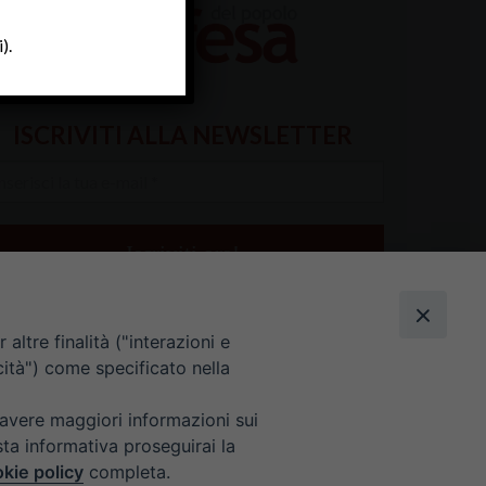
).
ISCRIVITI ALLA NEWSLETTER
serisci
a
il
altre finalità ("interazioni e
cità") come specificato nella
 avere maggiori informazioni sui
sta informativa proseguirai la
kie policy
completa.