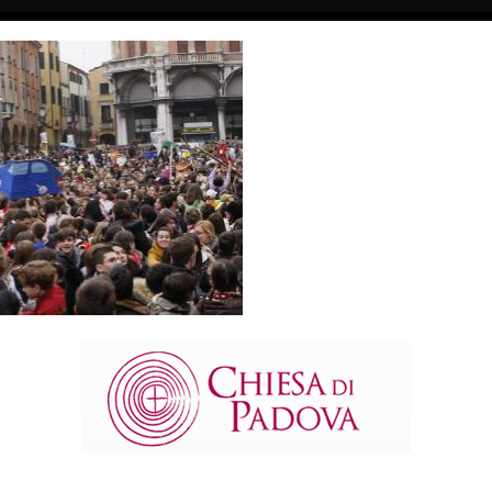
TWITTER
Tweets by diocesipadova