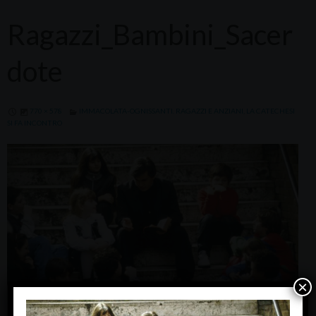
Ragazzi_Bambini_Sacer
dote
770 × 578
IMMACOLATA-OGNISSANTI. RAGAZZI E ANZIANI, LA CATECHESI
SI FA INCONTRO
×