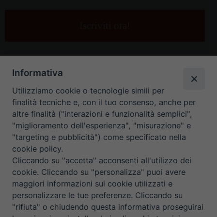
tua
e-
mail
*
Informativa
Utilizziamo cookie o tecnologie simili per
finalità tecniche e, con il tuo consenso, anche per
altre finalità ("interazioni e funzionalità semplici",
"miglioramento dell'esperienza", "misurazione" e
"targeting e pubblicità") come specificato nella
HOME
CONTATTI
cookie policy.
Cliccando su "accetta" acconsenti all'utilizzo dei
ORARIO UFFICI DI CURIA: DAL LUNEDÌ AL VENERDÌ DALLE 9
cookie. Cliccando su "personalizza" puoi avere
maggiori informazioni sui cookie utilizzati e
ALLE 12.30
personalizzare le tue preferenze. Cliccando su
"rifiuta" o chiudendo questa informativa proseguirai
Copyright ©
Diocesi Padova
. All Rights Reserved.
Note Legali
|