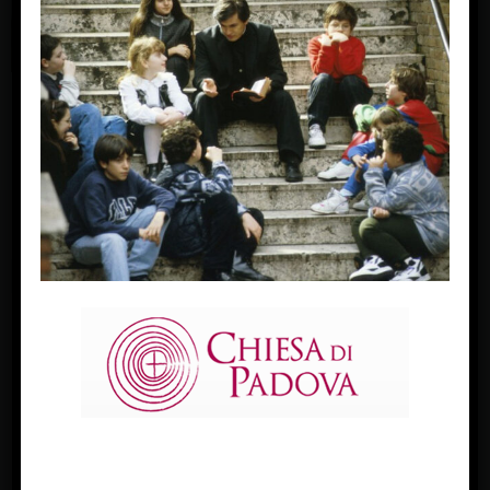
FACEBOOK
Diocesi Di Padova
TWITTER
Tweets by diocesipadova
INSTAGRAM