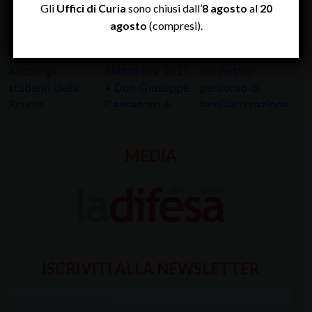
Gli
Uffici di Curia
sono chiusi dall’
8 agosto
al
20
agosto
(compresi).
MEDIA
ISCRIVITI ALLA NEWSLETTER
Inserisci
la