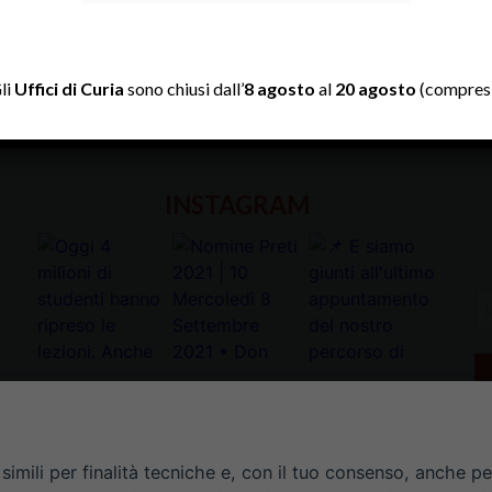
TWITTER
li
Uffici di Curia
sono chiusi dall’
8 agosto
al
20 agosto
(compresi
Tweets by diocesipadova
INSTAGRAM
In
la
tu
e-
ma
*
imili per finalità tecniche e, con il tuo consenso, anche per 