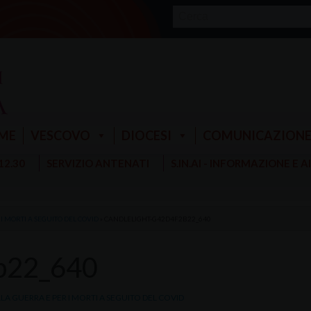
ME
VESCOVO
DIOCESI
COMUNICAZION
 12.30
SERVIZIO ANTENATI
S.IN.AI - INFORMAZIONE E 
I MORTI A SEGUITO DEL COVID
»
CANDLELIGHT-G42D4F2B22_640
2b22_640
LLA GUERRA E PER I MORTI A SEGUITO DEL COVID