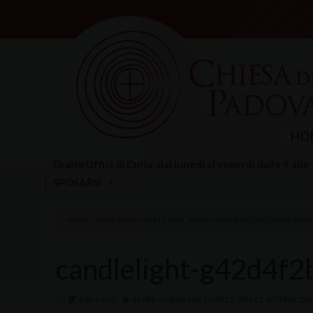
Skip
to
content
HO
Orario Uffici di Curia: dal lunedì al venerdì dalle 9 alle
SPOSARSI
HOME
»
IN PREGHIERA PER LA PACE, PER LE VITTIME DELLA GUERRA E PER 
candlelight-g42d4f
640 × 365
IN PREGHIERA PER LA PACE, PER LE VITTIME DE