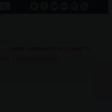
twitter
facebook-
youtube
Flickr
instagram
RSS
alt
E
NEWS
MODULISTICA
CONTATTI
AIUTO
DIVENTARE CRISTIANO