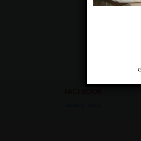
G
FACEBOOK
Diocesi Di Padova