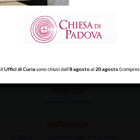
li
Uffici di Curia
sono chiusi dall’
8 agosto
al
20 agosto
(compresi
TWITTER
Tweets by diocesipadova
INSTAGRAM