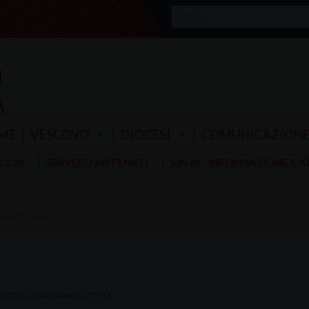
ME
VESCOVO
DIOCESI
COMUNICAZION
 12.30
SERVIZIO ANTENATI
S.IN.AI - INFORMAZIONE E 
 LAETITIA
»
SPOSI
 CAPITOLO DI AMORIS LAETITIA