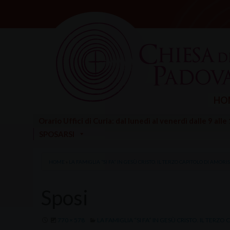
Skip
to
content
HO
Orario Uffici di Curia: dal lunedì al venerdì dalle 9 alle
SPOSARSI
HOME
»
LA FAMIGLIA “SI FA” IN GESÙ CRISTO. IL TERZO CAPITOLO DI AMORIS
Sposi
770 × 578
LA FAMIGLIA “SI FA” IN GESÙ CRISTO. IL TERZO