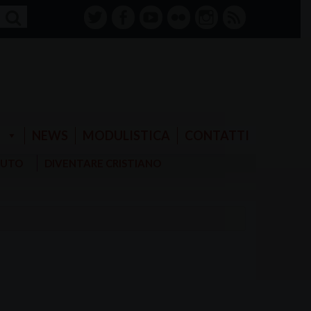
twitter
facebook-
youtube
Flickr
instagram
RSS
alt
E
NEWS
MODULISTICA
CONTATTI
AIUTO
DIVENTARE CRISTIANO