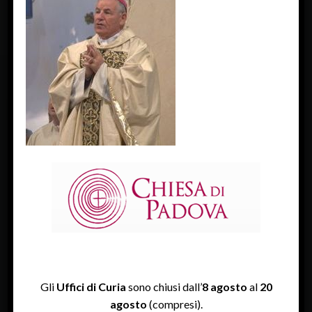
FACEBOOK
Diocesi Di Padova
TWITTER
Tweets by diocesipadova
INSTAGRAM
Gli
Uffici di Curia
sono chiusi dall’
8 agosto
al
20
agosto
(compresi).