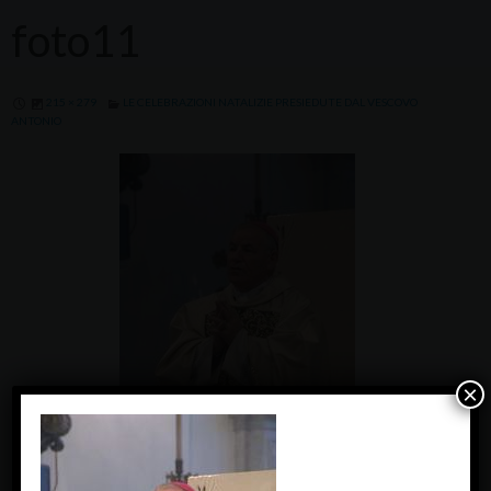
foto11
215 × 279
LE CELEBRAZIONI NATALIZIE PRESIEDUTE DAL VESCOVO
ANTONIO
×