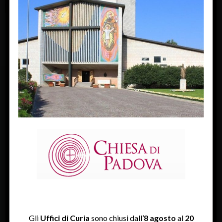
FACEBOOK
Diocesi Di Padova
TWITTER
Tweets by diocesipadova
INSTAGRAM
Gli
Uffici di Curia
sono chiusi dall’
8 agosto
al
20