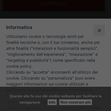
e-
mail
*
Informativa
Utilizziamo cookie o tecnologie simili per
finalità tecniche e, con il tuo consenso, anche per
altre finalità ("interazioni e funzionalità semplici",
"miglioramento dell'esperienza", "misurazione" e
"targeting e pubblicità") come specificato nella
HOME
CONTATTI
cookie policy.
Cliccando su "accetta" acconsenti all'utilizzo dei
ORARIO UFFICI DI CURIA: DAL LUNEDÌ AL VENERDÌ DALLE 9
cookie. Cliccando su "personalizza" puoi avere
maggiori informazioni sui cookie utilizzati e
ALLE 12.30
personalizzare le tue preferenze. Cliccando su
"rifiuta" o chiudendo questa informativa proseguirai
Questo sito fa uso dei cookie soltanto per facilitare la
Copyright ©
Diocesi Padova
. All Rights Reserved.
Note Legali
|
la navigazione installando i soli cookie tecnici.
navigazione
Info
Non mostrare più
Privacy
|
Cookie policy
Ulteriori informazioni sono disponibili nella
cookie
Preferenze Cookie