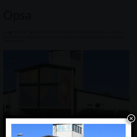
Opsa
770 × 578
L’ISTITUTO DIOCESANO DI CANTO E MUSICA PER LA LITURGIA
PROPONE UN CORSO PRATICO SUL “CANTO DEL CELEBRANTE SECONDO IL MESSALE
ROMANO 2020”
×