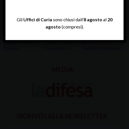
INSTAGRAM
Gli
Uffici di Curia
sono chiusi dall’
8 agosto
al
20
agosto
(compresi).
MEDIA
ISCRIVITI ALLA NEWSLETTER
Inserisci