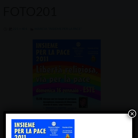
FOTO201
221 × 404
MARCIA “INSIEME PER LA PACE”
×