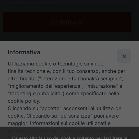
la
tua
e-
mail
*
Informativa
Utilizziamo cookie o tecnologie simili per
finalità tecniche e, con il tuo consenso, anche per
altre finalità ("interazioni e funzionalità semplici",
"miglioramento dell'esperienza", "misurazione" e
"targeting e pubblicità") come specificato nella
HOME
CONTATTI
cookie policy.
Cliccando su "accetta" acconsenti all'utilizzo dei
ORARIO UFFICI DI CURIA: DAL LUNEDÌ AL VENERDÌ DALLE 9
cookie. Cliccando su "personalizza" puoi avere
maggiori informazioni sui cookie utilizzati e
ALLE 12.30
personalizzare le tue preferenze. Cliccando su
"rifiuta" o chiudendo questa informativa proseguirai
Questo sito fa uso dei cookie soltanto per facilitare la