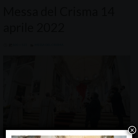
Messa del Crisma 14
aprile 2022
800 × 533
MESSA DEL CRISMA
×