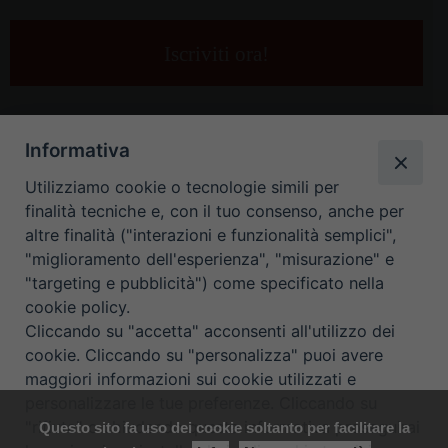
tua
e-
mail
*
Informativa
Utilizziamo cookie o tecnologie simili per
finalità tecniche e, con il tuo consenso, anche per
altre finalità ("interazioni e funzionalità semplici",
"miglioramento dell'esperienza", "misurazione" e
"targeting e pubblicità") come specificato nella
HOME
CONTATTI
cookie policy.
Cliccando su "accetta" acconsenti all'utilizzo dei
ORARIO UFFICI DI CURIA: DAL LUNEDÌ AL VENERDÌ DALLE 9
cookie. Cliccando su "personalizza" puoi avere
maggiori informazioni sui cookie utilizzati e
ALLE 12.30
personalizzare le tue preferenze. Cliccando su
"rifiuta" o chiudendo questa informativa proseguirai
Questo sito fa uso dei cookie soltanto per facilitare la
Copyright ©
Diocesi Padova
. All Rights Reserved.
Note Legali
|