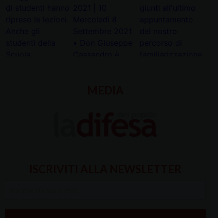
MEDIA
ISCRIVITI ALLA NEWSLETTER
Inserisci
la
tua