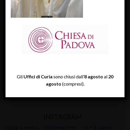
« Previous Image
Next Image »
FACEBOOK
Diocesi Di Padova
Gli
Uffici di Curia
sono chiusi dall’
8 agosto
al
20
agosto
(compresi).
TWITTER
Tweets by diocesipadova
INSTAGRAM