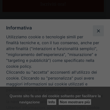
e-
mail
*
Informativa
Utilizziamo cookie o tecnologie simili per
finalità tecniche e, con il tuo consenso, anche per
altre finalità ("interazioni e funzionalità semplici",
"miglioramento dell'esperienza", "misurazione" e
"targeting e pubblicità") come specificato nella
HOME
CONTATTI
cookie policy.
Cliccando su "accetta" acconsenti all'utilizzo dei
ORARIO UFFICI DI CURIA: DAL LUNEDÌ AL VENERDÌ DALLE 9
cookie. Cliccando su "personalizza" puoi avere
maggiori informazioni sui cookie utilizzati e
ALLE 12.30
personalizzare le tue preferenze. Cliccando su
"rifiuta" o chiudendo questa informativa proseguirai
Questo sito fa uso dei cookie soltanto per facilitare la
Copyright ©
Diocesi Padova
. All Rights Reserved.
Note Legali
|
la navigazione installando i soli cookie tecnici.
navigazione
Info
Non mostrare più
Privacy
|
Cookie policy
Ulteriori informazioni sono disponibili nella
cookie
Preferenze Cookie