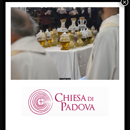
×
(c) Giorgio Boato
Messa del Crisma giovedì 14 aprile 2022 Padova –
Cattedrale
« Previous Image
Next Image »
FACEBOOK
Diocesi Di Padova
TWITTER
Tweets by diocesipadova