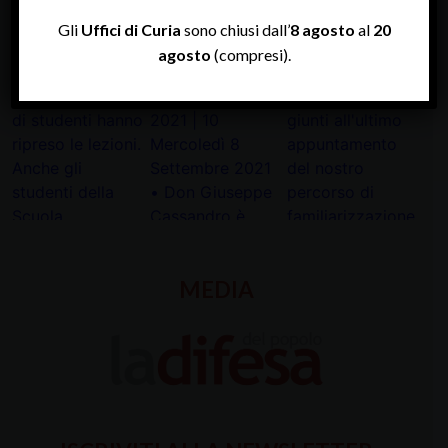
Gli
Uffici di Curia
sono chiusi dall’
8 agosto
al
20
agosto
(compresi).
INSTAGRAM
MEDIA