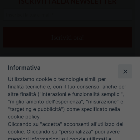
ISCRIVITI ALLA NEWSLETTER
Inserisci
la
tua
e-
mail
*
Informativa
Utilizziamo cookie o tecnologie simili per
finalità tecniche e, con il tuo consenso, anche per
altre finalità ("interazioni e funzionalità semplici",
"miglioramento dell'esperienza", "misurazione" e
"targeting e pubblicità") come specificato nella
HOME
CONTATTI
cookie policy.
Cliccando su "accetta" acconsenti all'utilizzo dei
ORARIO UFFICI DI CURIA: DAL LUNEDÌ AL VENERDÌ DALLE 9
cookie. Cliccando su "personalizza" puoi avere
maggiori informazioni sui cookie utilizzati e
ALLE 12.30