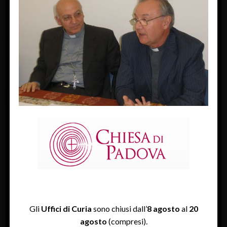
« Previous Image
FACEBOOK
Diocesi Di Padova
TWITTER
Tweets by diocesipadova
INSTAGRAM
Gli
Uffici di Curia
sono chiusi dall’
8 agosto
al
20
agosto
(compresi).