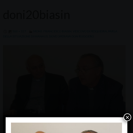
doni20biasin
500 × 327
MONS. FRANCESCO BIASIN, VESCOVO DI PESQUEIRA, PARLA
DELLA SITUAZIONE DI MANAUS, DOVE OPERAVA DON RUGGERO
×