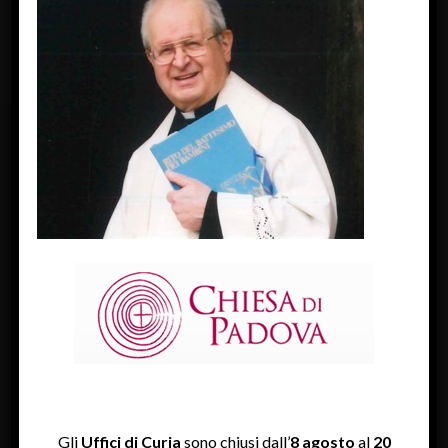
FACEBOOK
Diocesi Di Padova
TWITTER
Tweets by diocesipadova
INSTAGRAM
Gli
Uffici di Curia
sono chiusi dall’
8 agosto
al
20