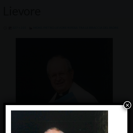
Lievore
327 × 315
MONS. PIETRO LIEVORE RIPOSA TRA LE BRACCIA DEL PADRE
×