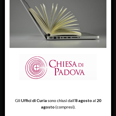
FACEBOOK
Diocesi Di Padova
TWITTER
Tweets by diocesipadova
INSTAGRAM
Gli
Uffici di Curia
sono chiusi dall’
8 agosto
al
20
agosto
(compresi).